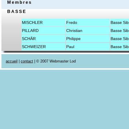
Membres
BASSE
MISCHLER
Fredo
Basse Sib
PILLARD
Christian
Basse Sib
SCHÄR
Philippe
Basse Sib
SCHWEIZER
Paul
Basse Sib
accueil
|
contact
| © 2007 Webmaster Lod