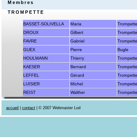
Membres
TROMPETTE
BASSET-SOLIVELLA
Maria
Trompett
DROUX
Gilbert
Trompett
FAVRE
Gabriel
Trompett
GUEX
Pierre
Bugle
HOULMANN
Thierry
Trompett
KAESER
Bernard
Trompett
LEFFEL
Gérard
Trompett
LUISIER
Michel
Trompett
REIST
Walther
Trompett
accueil
|
contact
| © 2007 Webmaster Lod